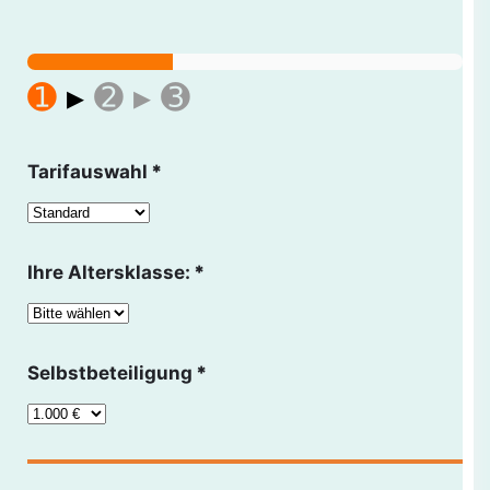
➊
▸
➋ ▸ ➌
Tarifauswahl
*
Ihre Altersklasse:
*
Selbstbeteiligung
*