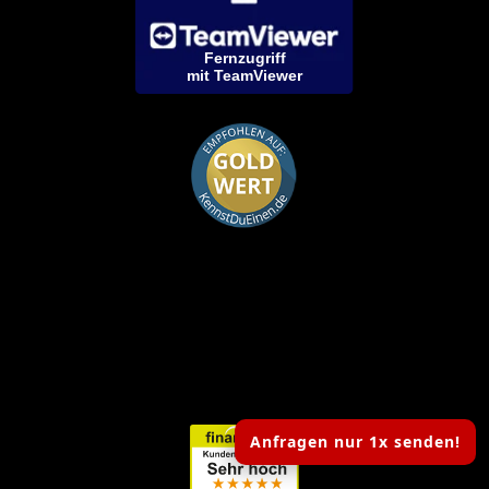
Fernzugriff
mit TeamViewer
Anfragen nur 1x senden!