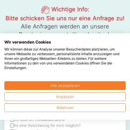
Wichtige Info:
Bitte schicken Sie uns nur eine Anfrage zu!
Alle Anfragen werden an unsere
Berater:innen verteilt und zeitnah
beantwortet. Bitte senden Sie deshalb nicht
Wir verwenden Cookies
Wir können diese zur Analyse unserer Besucherdaten platzieren, um
mehrere Anfragen zu, da dieses den
unsere Webseite zu verbessern, personalisierte Inhalte anzuzeigen und
Aufwand unnötig erhöht.
Ihnen ein großartiges Webseiten-Erlebnis zu bieten. Für weitere
Informationen zu den von uns verwendeten Cookies öffnen Sie die
Einstellungen.
Die kosten­günstige Lösung für Ihre
Alle akzeptieren
Gesundheits­versor­gung
Anpassen
Ablehnen
Ich bitte um Kontaktaufnahme
Ist eine Versicherung für mich möglich?