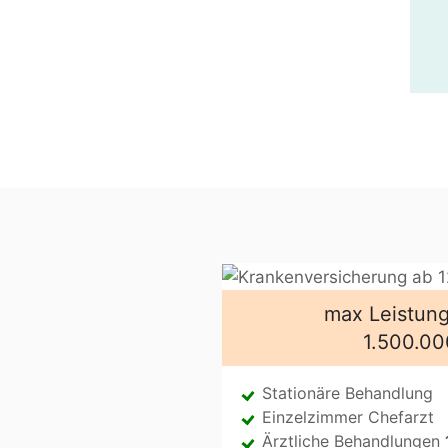
herung bis zu 65%* günstiger
max Leistung
1.500.00
Stationäre Behandlung
Einzelzimmer Chefarzt
Ärztliche Behandlungen