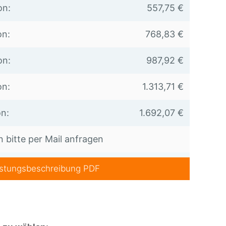
on:
557,75 €
on:
768,83 €
on:
987,92 €
on:
1.313,71 €
on:
1.692,07 €
 bitte per Mail anfragen
istungsbeschreibung PDF