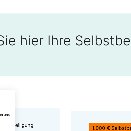
ie hier Ihre Selbstbe
m
on uns
bstbeteiligung
1.000 € Selbstbe