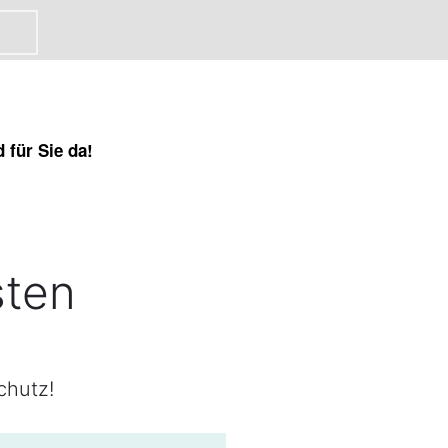
 für Sie da!
sten
chutz!