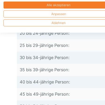
0 € Selbstbeteiligung
Alle akzeptieren
Anpassen
0 bis 19-jährige Person:
Ablehnen
20 bis 24-jährige Person:
25 bis 29-jährige Person:
30 bis 34-jährige Person:
35 bis 39-jährige Person:
40 bis 44-jährige Person:
45 bis 49-jährige Person: