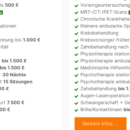
bis
500 €
Vorsorgeuntersuchung
MRT-/CT-/PET-Scans
Chronische Krankheite
ationen
Kleinere ambulante Op
Krebsbehandlung
ennung bis
1.000 €
Krebsvorsorge/-frühe
fall
Zahnbehandlung nach 
Physiotherapie station
t
bis 1.500 €
Physiotherapie ambul
bis 1.500 €
Medizinische Hilfsmitt
r
30 Nächte
Psychotherapie statio
nt
15 Sitzungen
Psychotherapie ambul
00 €
Zahnbehandlung
bis 1
Augen-Laseroperation
urt
7.500 €
Schwangerschaft + G
100 €
Brille/Kontaktlinsen
bi
Weitere Infos ...