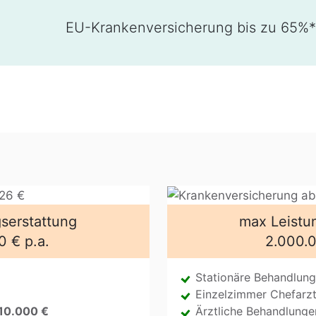
Die kosten­günstige Lösung für Ihre Gesundh
serstattung
max Leistu
0 € p.a.
2.000.0
Stationäre Behandlung
Einzelzimmer Chefarz
10.000 €
Ärztliche Behandlung