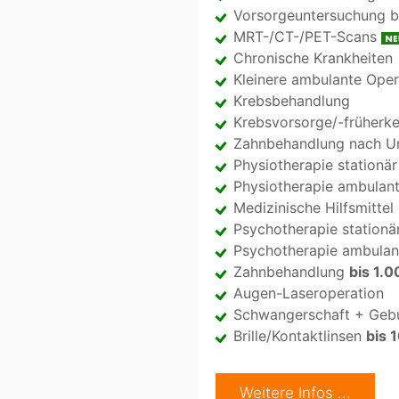
Vorsorgeuntersuchung 
MRT-/CT-/PET-Scans
Chronische Krankheiten
Kleinere ambulante Oper
Krebsbehandlung
Krebsvorsorge/-früherk
Zahnbehandlung nach Un
Physiotherapie stationär
Physiotherapie ambulan
Medizinische Hilfsmittel
Psychotherapie stationä
Psychotherapie ambula
Zahnbehandlung
bis 1.0
Augen-Laseroperation
Schwangerschaft + Geb
Brille/Kontaktlinsen
bis 
Weitere Infos ...