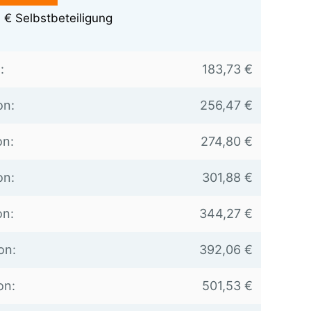
 € Selbstbeteiligung
:
183,73 €
on:
256,47 €
on:
274,80 €
on:
301,88 €
on:
344,27 €
on:
392,06 €
on:
501,53 €